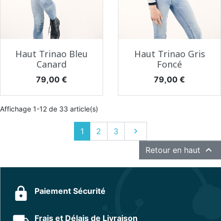
Haut Trinao Bleu
Haut Trinao Gris
Canard
Foncé
Prix
Prix
79,00 €
79,00 €
Affichage 1-12 de 33 article(s)
Suivant
1
2
3


Retour en haut
Paiement Sécurité
Frais et Délais de Livraison