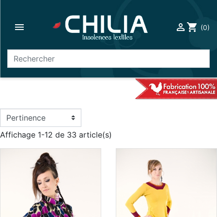

person_outline
shopping_cart
(0)
search
Affichage 1-12 de 33 article(s)