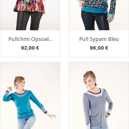
Pullchmi Opsoal...
Pull Sypam Bleu
Prix
Prix
92,00 €
96,00 €