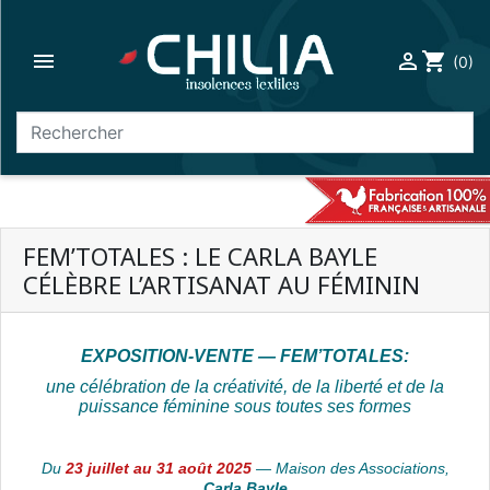

person_outline
shopping_cart
(0)
search
FEM’TOTALES : LE CARLA BAYLE
CÉLÈBRE L’ARTISANAT AU FÉMININ
EXPOSITION-VENTE — FEM’TOTALES:
une célébration de la créativité, de la liberté et de la
puissance féminine sous toutes ses formes
Du
23 juillet au 31 août 2025
— Maison des Associations,
Carla Bayle