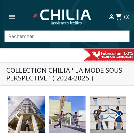

person_outline
shopping_cart
(0)
search
COLLECTION CHILIA ' LA MODE SOUS
PERSPECTIVE ' ( 2024-2025 )

